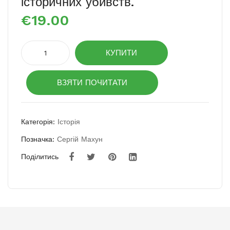
історичних убивств.
асо
сі ті
€
19.00
схо
роз
вищ
биті
У
е
міс
КУПИТИ
тенетах
ця
загадкових
ВЗЯТИ ПОЧИТАТИ
історичних
убивств.
кількість
Категорія:
Історія
Позначка:
Сергій Махун
Поділитись