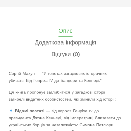
Опис
Додаткова інформація
Відгуки (0)
Сергій Махун — “У тенетах загадкових історичних
убивств. Від Генріха IV до Бандери та Кеннеді.”
Ця книга пропонує заглибитися у загадкові історії
загибелі видатних особистостей, які змінили хід історії:
Відомі постаті
— від короля Генріха IV до
президента Джона Кеннеді, від імператриці Єлизавети до
українських борців за незалежність: Симона Петлюри,