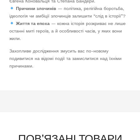
Євгена Коновальця та Степана Бандери.
Причини злочинів
— політика, релігійна боротьба,
ідеологія чи амбіції злочинців залишити “слід в історії”?
Життя та епоха
— кожна історія розкриває не лише
останні миті героїв, а й особливості часів, у яких вони
жили.
Захопливе дослідження змусить вас по-новому
подивитися на відомі події та замислитися над їхніми
причинами.
ПОВ'ЯЗАНІ ТОВАРИ