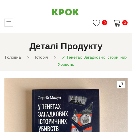
0
0
Немає товарів в кошику.
Деталі Продукту
Головна
>
Історія
>
У Тенетах Загадкових Історичних
Убивств.