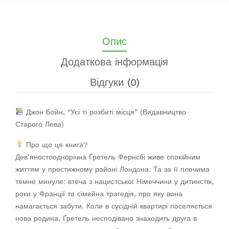
Опис
Додаткова інформація
Відгуки (0)
Джон Бойн, “Усі ті розбиті місця” (Видавництво
Старого Лева)
Про що ця книга?
Дев’яностооднорічна Ґретель Фернсбі живе спокійним
життям у престижному районі Лондона. Та за її плечима
темне минуле: втеча з нацистської Німеччини у дитинстві,
роки у Франції та сімейна трагедія, про яку вона
намагається забути. Коли в сусідній квартирі поселяється
нова родина, Ґретель несподівано знаходить друга в