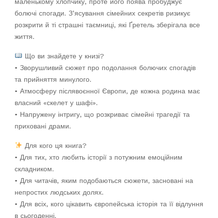
маленькому хлопчику, проте його поява пробуджує
болючі спогади. З’ясування сімейних секретів ризикує
розкрити й ті страшні таємниці, які Ґретель зберігала все
життя.
Що ви знайдете у книзі?
• Зворушливий сюжет про подолання болючих спогадів
та прийняття минулого.
• Атмосферу післявоєнної Європи, де кожна родина має
власний «скелет у шафі».
• Напружену інтригу, що розкриває сімейні трагедії та
приховані драми.
Для кого ця книга?
• Для тих, хто любить історії з потужним емоційним
складником.
• Для читачів, яким подобаються сюжети, засновані на
непростих людських долях.
• Для всіх, кого цікавить європейська історія та її відлуння
в сьогоденні.