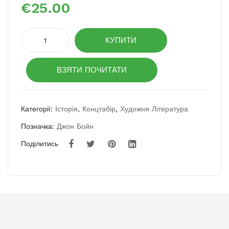
€
25.00
тен
ран
ета
ція:
х
істо
Усі
КУПИТИ
ті
зага
рія
розбиті
дко
при
ВЗЯТИ ПОЧИТАТИ
місця
вих
год
кількість
істо
рич
Категорії:
Історія
,
Концтабір
,
Художня Література
них
Позначка:
Джон Бойн
уби
Поділитись
вст
в.