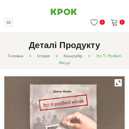
0
0
Немає товарів в кошику.
Деталі Продукту
Головна
>
Історія
>
Концтабір
>
Усі Ті Розбиті
Місця