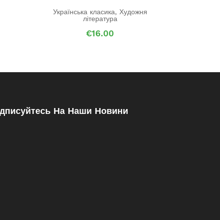
Українська класика
,
Художня
література
€
16.00
ідписуйтесь На Наши Новини