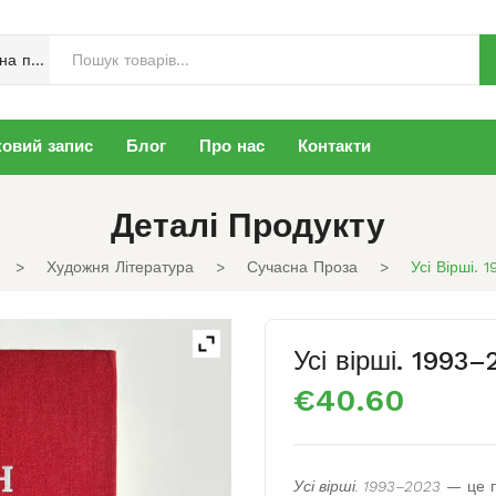
Сучасна проза
ковий запис
Блог
Про нас
Контакти
Деталі Продукту
>
Художня Література
>
Сучасна Проза
>
Усі Вірші. 
Усі вірші. 1993–
€
40.60
Усі вірші. 1993–2023
— це п