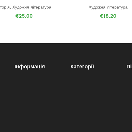
сторія
,
Художня література
Художня література
€
25.00
€
18.20
Інформація
Категорії
П