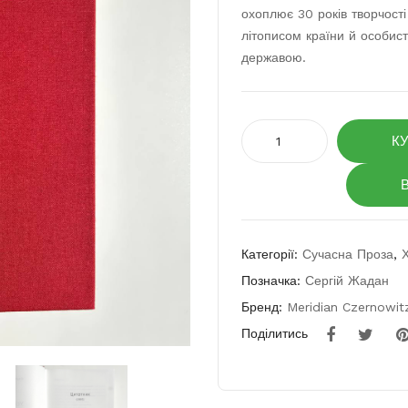
охоплює 30 років творчості 
літописом країни й особист
державою.
Усі
К
вірші.
1993–
2023
кількість
Категорії:
Сучасна Проза
,
Позначка:
Сергій Жадан
Бренд:
Meridian Czernowit
Поділитись