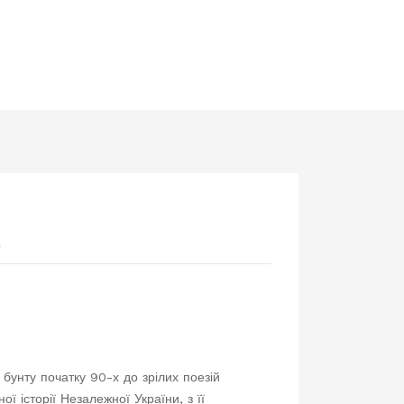
а
)
бунту початку 90-х до зрілих поезій
ї історії Незалежної України, з її