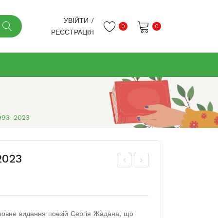
УВІЙТИ
/
0
0
РЕЄСТРАЦІЯ
Немає товарів в кошику.
1993–2023
2023
лем
ог
ент
діє
и
вча
овне видання поезій Сергія Жадана, що
обр
сно.