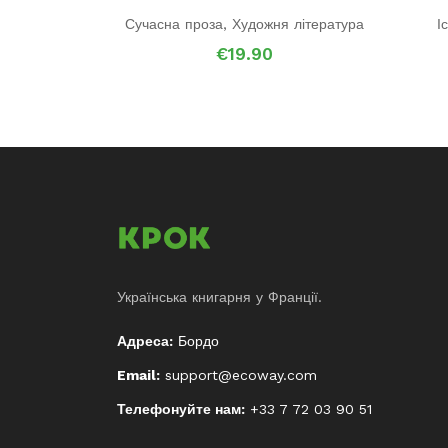
Сучасна проза
,
Художня література
І
€
19.90
Українська книгарня у Франції.
Адреса:
Бордо
Email:
support@ecoway.com
Телефонуйте нам:
+33 7 72 03 90 51