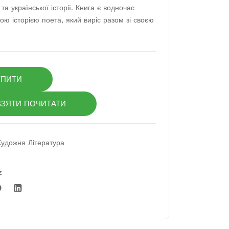
та української історії. Книга є водночас
азо
Реа
ою історією поета, який виріс разом зі своєю
тво
льні
рчо
істо
го
рії
мис
від
УПИТИ
тец
єпи
тва.
ско
ВЗЯТИ ПОЧИТАТИ
Нав
пів
чал
та
ьне
свя
Художня Література
вид
щен
анн
никі
z
я
в.
що
ден
ник