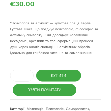
€
30.00
люч
лях
ові
до
мом
фін
“Психологія та алхімія” — культова праця Карла
ент
анс
Густава Юнга, що поєднує психологію, філософію та
и в
ової
алхімічну символіку. Юнг досліджує колективне
мис
сво
несвідоме, архетипи та трансформаційні процеси
тец
бод
душі через аналіз сновидінь і алхімічних образів.
тві
и
Ідеально для глибокого читання та самопізнання
Психологія
КУПИТИ
та
алхімія
ВЗЯТИ ПОЧИТАТИ
кількість
Категорії:
Мотивація
,
Психологія
,
Саморозвиток
,