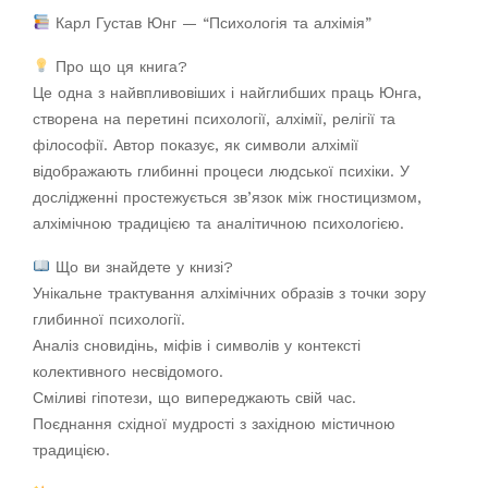
Карл Густав Юнг — “Психологія та алхімія”
Про що ця книга?
Це одна з найвпливовіших і найглибших праць Юнга,
створена на перетині психології, алхімії, релігії та
філософії. Автор показує, як символи алхімії
відображають глибинні процеси людської психіки. У
дослідженні простежується зв’язок між гностицизмом,
алхімічною традицією та аналітичною психологією.
Що ви знайдете у книзі?
Унікальне трактування алхімічних образів з точки зору
глибинної психології.
Аналіз сновидінь, міфів і символів у контексті
колективного несвідомого.
Сміливі гіпотези, що випереджають свій час.
Поєднання східної мудрості з західною містичною
традицією.