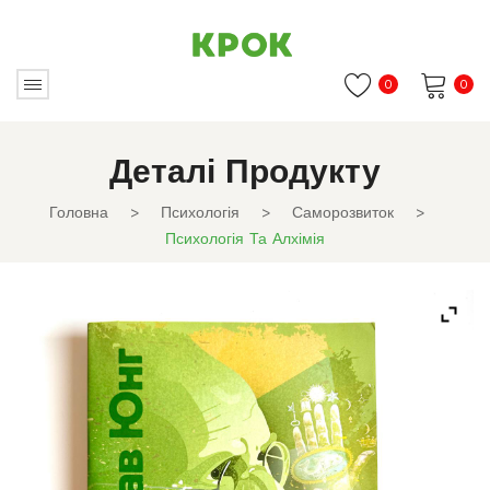
0
0
Немає товарів в кошику.
Деталі Продукту
Головна
>
Психологія
>
Саморозвиток
>
Психологія Та Алхімія