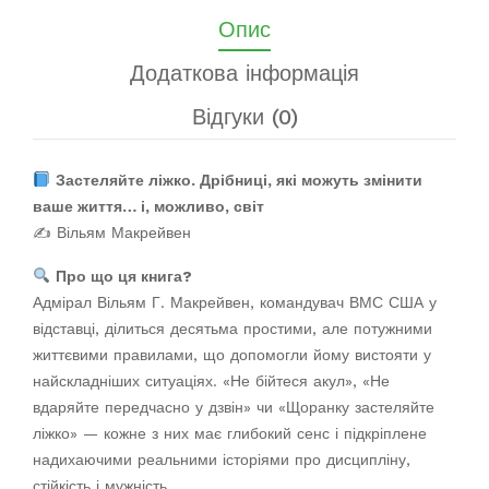
Опис
Додаткова інформація
Відгуки (0)
Застеляйте ліжко. Дрібниці, які можуть змінити
ваше життя… і, можливо, світ
✍️ Вільям Макрейвен
Про що ця книга?
Адмірал Вільям Г. Макрейвен, командувач ВМС США у
відставці, ділиться десятьма простими, але потужними
життєвими правилами, що допомогли йому вистояти у
найскладніших ситуаціях. «Не бійтеся акул», «Не
вдаряйте передчасно у дзвін» чи «Щоранку застеляйте
ліжко» — кожне з них має глибокий сенс і підкріплене
надихаючими реальними історіями про дисципліну,
стійкість і мужність.