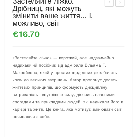
Застеляйте ліжко.
Дрібниці, які можуть
о
огл
змінити ваше життя… і,
це
янь,
можливо, світ
взаг
що
€
16.70
алі
ти
так
про
е?
пус
«Застеляйте ліжко» — короткий, але надзвичайно
150
тив.
надихаючий посібник від адмірала Вільяма Г.
рокі
Нов
Макрейвена, який у простих щоденних діях бачить
в
і
ключ до великих звершень. Автор пропонує десять
життєвих принципів, що формують дисципліну,
суч
спо
витривалість і внутрішню силу, ділячись власними
асн
соб
спогадами та прикладами людей, які надихали його в
ого
и
кар’єрі та житті. Це книга, яка мотивує змінювати світ,
мис
бач
починаючи з себе.
тец
ити
тва
світ