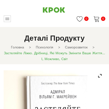
0
0
Немає товарів в кошику.
Деталі Продукту
Головна
>
Психологія
>
Саморозвиток
>
Застеляйте Ліжко. Дрібниці, Які Можуть Змінити Ваше Життя…
І, Можливо, Світ