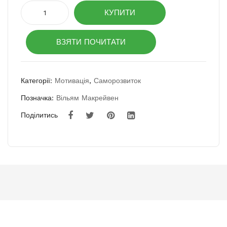
в
кріз
Застеляйте
КУПИТИ
одні
ь
ліжко.
Дрібниці,
й
мис
ВЗЯТИ ПОЧИТАТИ
які
піл
тец
можуть
юлі
тво
змінити
ваше
Категорії:
Мотивація
,
Саморозвиток
життя...
Позначка:
Вільям Макрейвен
і,
Поділитись
можливо,
світ
кількість