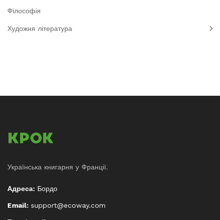
Філософія
Художня література
Українська книгарня у Франції.
Адреса:
Бордо
Email:
support@ecoway.com