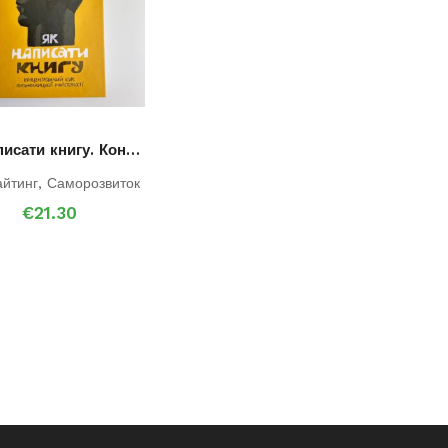
Як написати книгу. Концентрований курс письменницької майстерності
айтинг
,
Саморозвиток
€
21.30