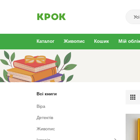
Усі
Каталог
Живопис
Кошик
Мій облі
Українська класика
Саморозвиток
Різдво
Художня література
Мотивація
Філософія
Психологія
Програмування
Подорожі
Мистецтво
Копірайтинг
Концтабір
Історія
Живопис
Детектів
Всі книги
Віра
Детектів
Живопис