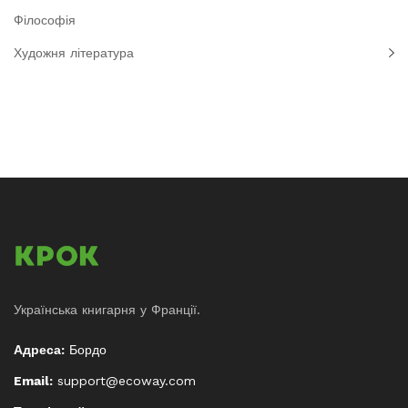
Філософія
Художня література
Українська книгарня у Франції.
Адреса:
Бордо
Email:
support@ecoway.com