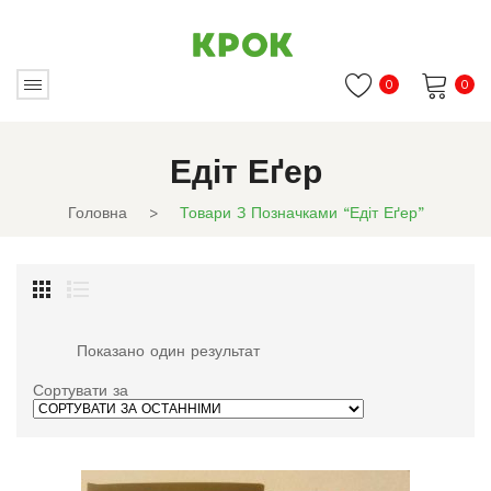
0
0
Немає товарів в кошику.
Едіт Еґер
Головна
>
Товари З Позначками “Едіт Еґер”
Показано один результат
Сортувати за