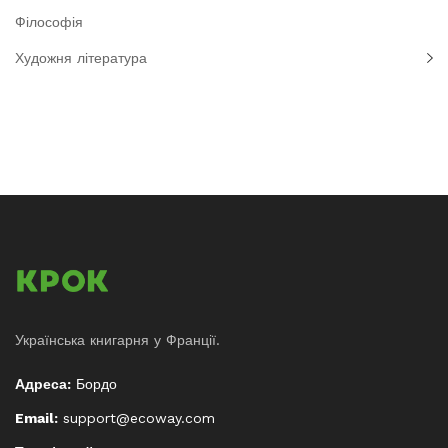
Філософія
Художня література
Українська книгарня у Франції.
Адреса:
Бордо
Email:
support@ecoway.com