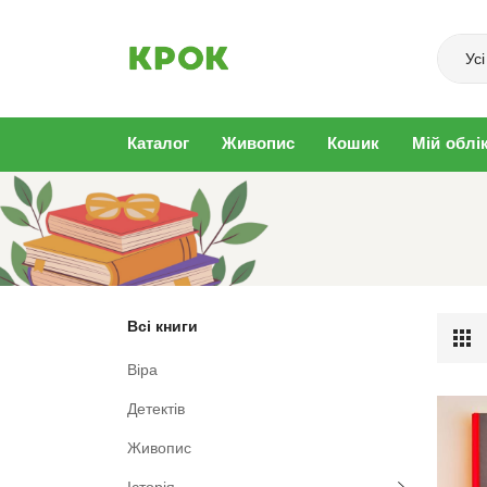
Усі
Каталог
Живопис
Кошик
Мій облі
Українська класика
Саморозвиток
Різдво
Художня література
Мотивація
Філософія
Психологія
Програмування
Подорожі
Мистецтво
Копірайтинг
Концтабір
Історія
Живопис
Детектів
Всі книги
Віра
Детектів
Живопис