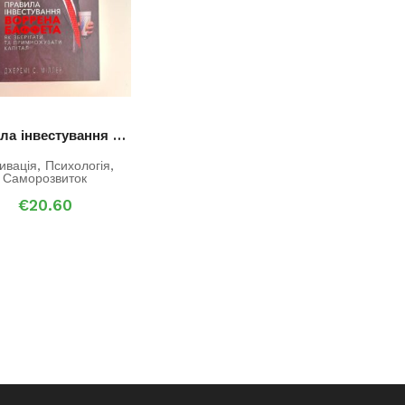
Правила інвестування Воррена Баффета. Як зберігати та примножувати капітал
ивація
,
Психологія
,
Саморозвиток
€
20.60