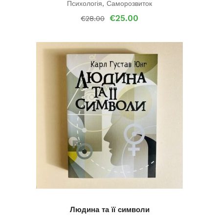
Психологія
,
Саморозвиток
Оригінальна
Поточна
€
25.00
€
28.00
ціна:
ціна:
€28.00.
€25.00.
Людина та її символи