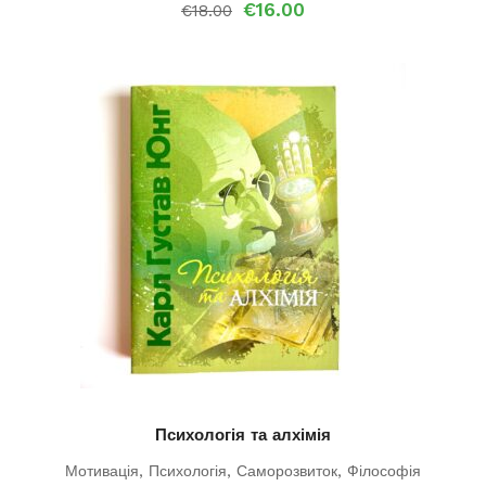
Оригінальна
Поточна
€
16.00
€
18.00
ціна:
ціна:
€18.00.
€16.00.
Психологія та алхімія
Мотивація
,
Психологія
,
Саморозвиток
,
Філософія