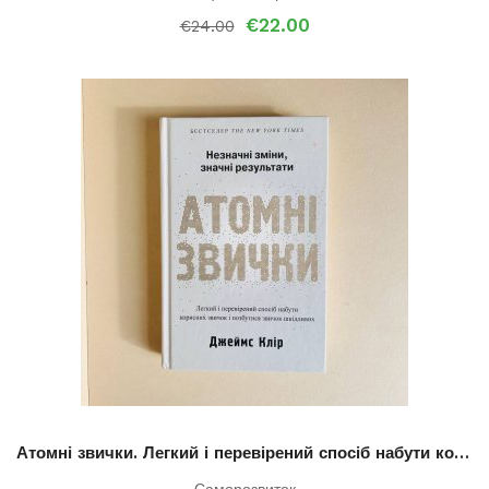
Оригінальна
Поточна
€
22.00
€
24.00
ціна:
ціна:
€24.00.
€22.00.
Атомні звички. Легкий і перевірений спосіб набути корисних звичок і позбутися звичок шкідливих.
Саморозвиток