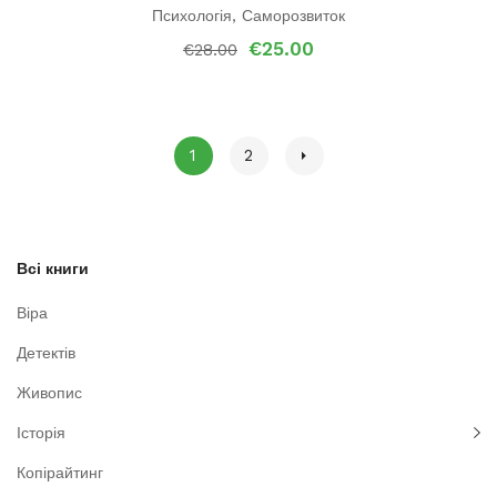
Психологія
,
Саморозвиток
Оригінальна
Поточна
€
25.00
€
28.00
ціна:
ціна:
€28.00.
€25.00.
1
2
Всі книги
Віра
Детектів
Живопис
Історія
Копірайтинг