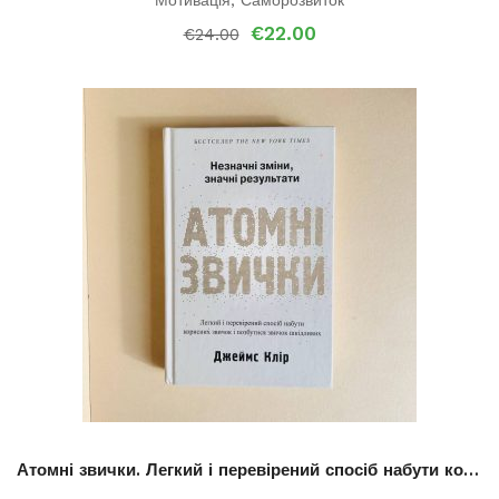
Оригінальна
Поточна
€
22.00
€
24.00
ціна:
ціна:
€24.00.
€22.00.
Атомні звички. Легкий і перевірений спосіб набути корисних звичок і позбутися звичок шкідливих.