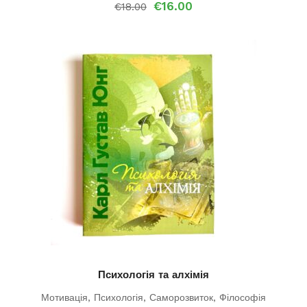
Оригінальна
Поточна
€
16.00
€
18.00
ціна:
ціна:
€18.00.
€16.00.
Психологія та алхімія
Мотивація
,
Психологія
,
Саморозвиток
,
Філософія